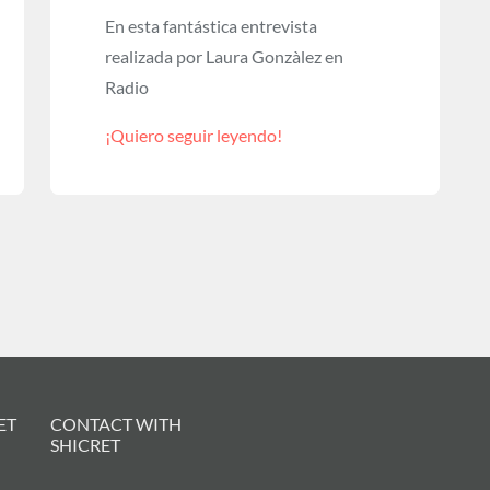
En esta fantástica entrevista
realizada por Laura Gonzàlez en
Radio
¡Quiero seguir leyendo!
ET
CONTACT WITH
SHICRET