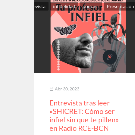
entrevista
infidelidad
podcast
Presentación
Abr 30, 2023
Entrevista tras leer
«SHICRET: Cómo ser
infiel sin que te pillen»
en Radio RCE-BCN