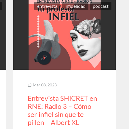
entrevista
infidelidad
podcast
Mar 08, 2023
Entrevista SHICRET en
RNE: Radio 3 – Cómo
ser infiel sin que te
pillen – Albert XL